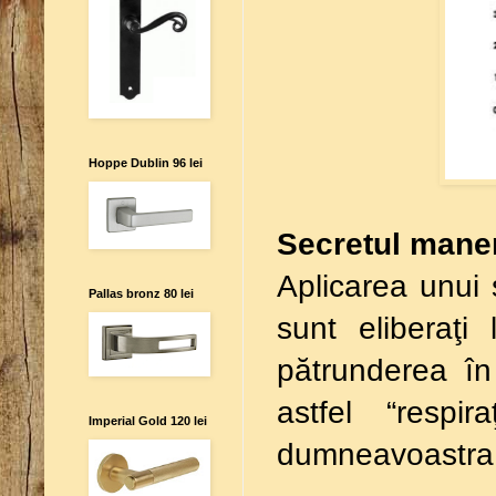
Hoppe Dublin 96 lei
Secretul maner
Aplicarea unui s
Pallas bronz 80 lei
sunt eliberaţi 
pătrunderea în
astfel “respir
Imperial Gold 120 lei
dumneavoastra e