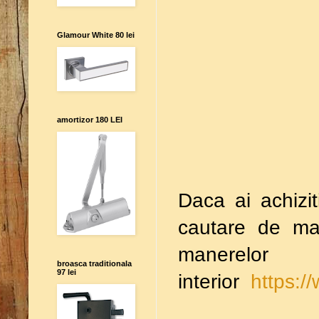
Glamour White 80 lei
amortizor 180 LEI
Daca ai achizit
cautare de ma
manere
broasca traditionala
97 lei
interior
https:/