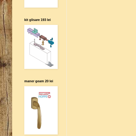
kit glisare 193 lei
maner geam 20 lei