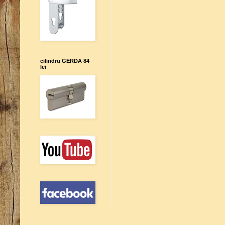
cilindru GERDA 84
lei