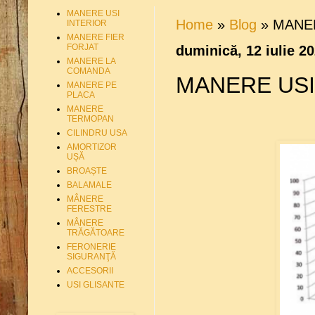
MANERE USI
Home
»
Blog
»
MANER
INTERIOR
MANERE FIER
FORJAT
duminică, 12 iulie 2
MANERE LA
COMANDA
MANERE USI
MANERE PE
PLACA
MANERE
TERMOPAN
CILINDRU USA
AMORTIZOR
UȘĂ
BROAȘTE
BALAMALE
MÂNERE
FERESTRE
MÂNERE
TRĂGĂTOARE
FERONERIE
SIGURANŢĂ
ACCESORII
USI GLISANTE