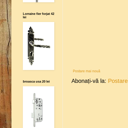
Lorraine fier forjat 42
lei
Postare mai nouă
Abonați-vă la:
Postare
broasca usa 20 lei