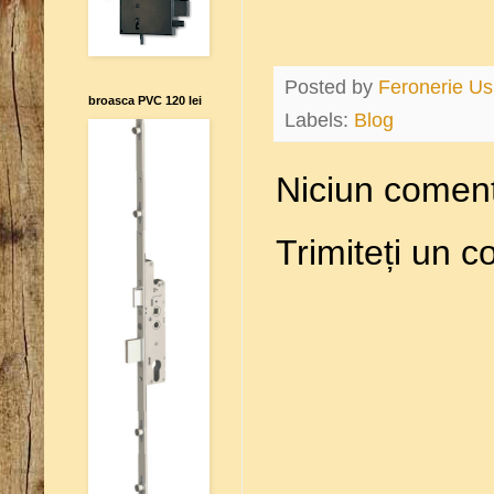
Posted by
Feronerie Us
broasca PVC 120 lei
Labels:
Blog
Niciun coment
Trimiteți un 