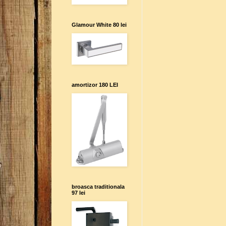
Glamour White 80 lei
amortizor 180 LEI
broasca traditionala
97 lei