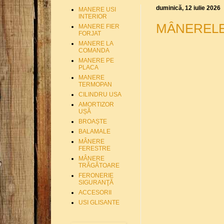
duminică, 12 iulie 2026
MANERE USI
INTERIOR
MÂNERELE 
MANERE FIER
FORJAT
MANERE LA
COMANDA
MANERE PE
PLACA
MANERE
TERMOPAN
CILINDRU USA
AMORTIZOR
UȘĂ
BROAȘTE
BALAMALE
MÂNERE
FERESTRE
MÂNERE
TRĂGĂTOARE
FERONERIE
SIGURANŢĂ
ACCESORII
USI GLISANTE