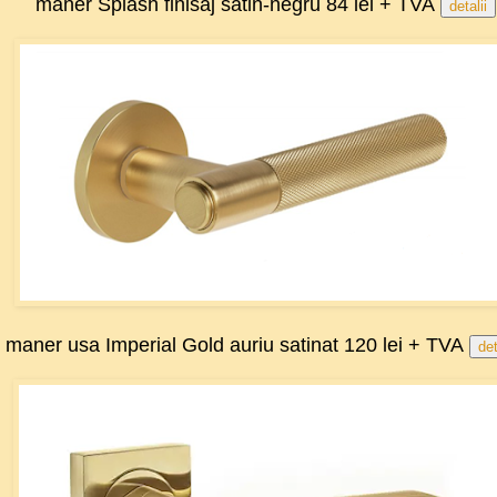
maner Splash finisaj satin-negru 84 lei + TVA
detalii
maner usa Imperial Gold auriu satinat 120 lei + TVA
det