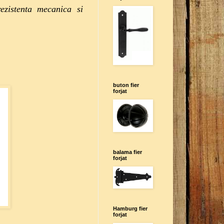
rezistenta mecanica si
buton fier
forjat
balama fier
forjat
Hamburg fier
forjat