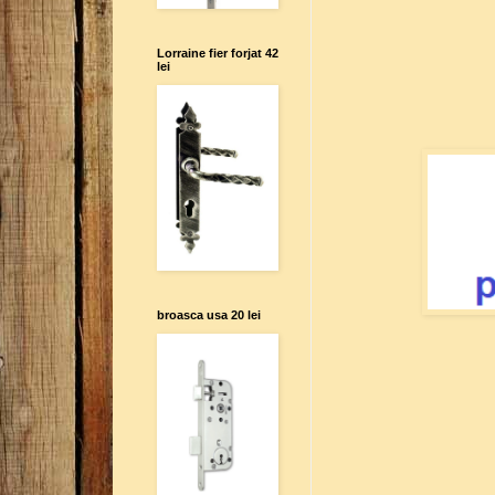
Lorraine fier forjat 42
lei
broasca usa 20 lei