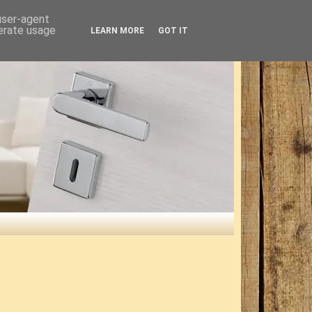
 user-agent
nerate usage
LEARN MORE
GOT IT