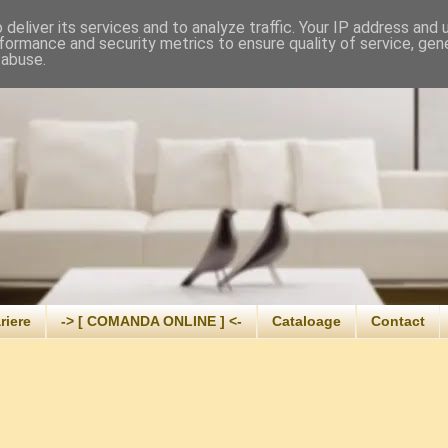
deliver its services and to analyze traffic. Your IP address and
formance and security metrics to ensure quality of service, ge
 abuse.
riere
-> [ COMANDA ONLINE ] <-
Cataloage
Contact