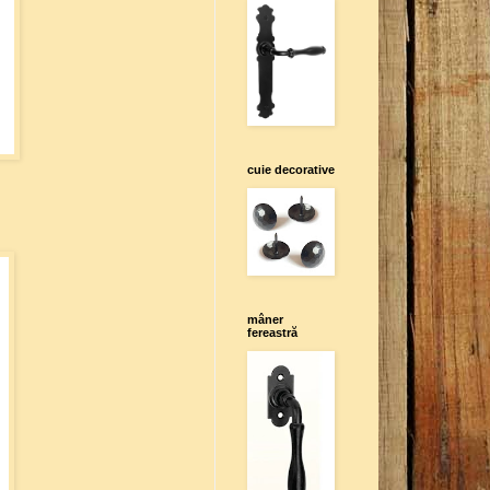
cuie decorative
mâner
fereastră