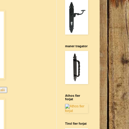
maner tragator
alii
Athos fier
forjat
Tirol fier forjat