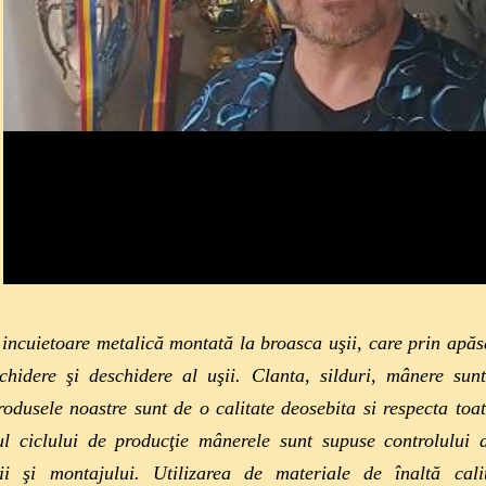
incuietoare metalică montată la broasca uşii, care prin apăs
hidere şi deschidere al uşii. Clanta, silduri, mânere sunt
rodusele noastre sunt de o calitate deosebita si respecta to
ul ciclului de producţie mânerele sunt supuse controlului d
ii şi montajului. Utilizarea de materiale de înaltă cali