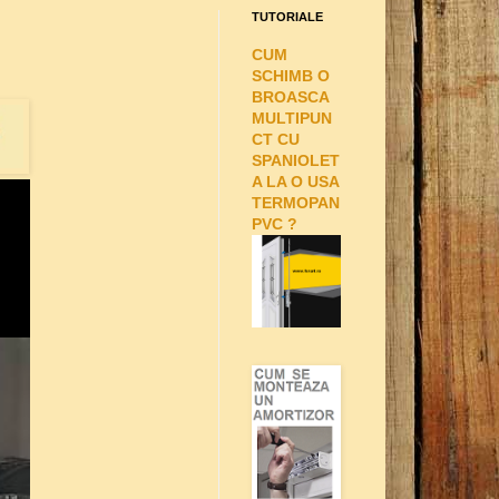
TUTORIALE
CUM
SCHIMB O
BROASCA
MULTIPUN
CT CU
SPANIOLET
A LA O USA
TERMOPAN
PVC ?