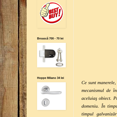
Broască 700 - 70 lei
Hoppe Milano 34 lei
Ce sunt manerele, 
mecanismul de înc
aceluiaş obiect. P
domeniu.
În timp
timpul galvanizăr